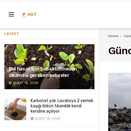
HOT
LATEST
Home
Cat
Gün
Bol hasat için Şubat bitmeden
dikilmesi gereken sebzeler
ŞUBAT 18, 2026
Karbonat yok: Lavaboya 2 yemek
kaşığı dökün tıkanıklık kendi
kendine açılıyor
ŞUBAT 18, 2026