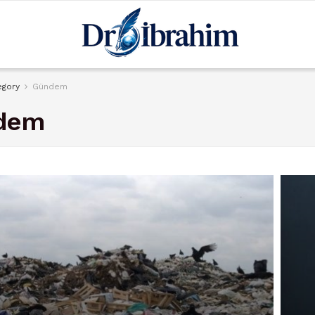
egory
Gündem
dem