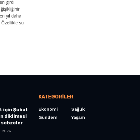
en girdi
ğişikliğinin
çen yıl daha
. Özellikle su
LS
KATEGORILER
Ekonomi
Sağlık
t için Şubat
n dikilmesi
Gündem
Yaşam
 sebzeler
, 2026