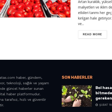
Artan kuraklık, yüksel
maliyetleri ve iklim de
etkileri tarımı her ge
kırılgan hale getiriyor
ve...
DETAI
READ MORE
SON HABERLER
latas.com haber, gündem,
or, teknoloji, sağlık ve yaşam
Bol hasa
inde güncel haberler sunan
bitmede
jital haber platformudur.
gereken
a tarafsız, hızlı ve güvenilir
ir.
ŞUBAT 18