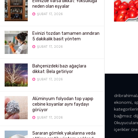
Evinizde varsa dikkat: Yoksulluğa
neden olan eşyalar
ŞUBAT 17, 2026
Evinizi tozdan tamamen arındıran
5 dakikalık basit yöntem
ŞUBAT 17, 2026
Bahçenizdeki bazı ağaçlara
dikkat: Bela getiriyor
ŞUBAT 17, 2026
dribrahima
Alüminyum folyodan top yapıp
ekonomi, sp
cebine koyanlar aynı faydayı
kategoriler
görüyor
bağımsız di
ŞUBAT 17, 2026
Okuyucuların
içerikler üret
Sararan gömlek yakalarına veda