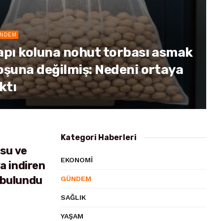
NDEM
apı koluna nohut torbası asmak
oşuna değilmiş: Nedeni ortaya
ktı
Kategori Haberleri
 su ve
EKONOMI
a indiren
 bulundu
GÜNDEM
SAĞLIK
YAŞAM