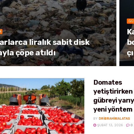
GÜ
K
M
arlarca liralık sabit disk
b
yla çöpe atıldı
çı
Domates
yetiştirirken
gübreyi yarıy
yeni yöntem
BY
DRIBRAHIMALATAS
ŞUBAT 13, 2026
0