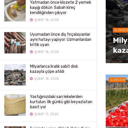
Yatmadan önce klozete 2 yemek
kaşığı dökün: Sabah kireç
kendiliğinden çıkıyor
ŞUBAT 18, 2026
GÜNDE
Uyumadan önce diş fırçalayanlar
Mily
aynı hatayı yapıyor: Uzmanlardan
kritik uyarı
kaza
ŞUBAT 18, 2026
Milyarlarca liralık sabit disk
kazayla çöpe atıldı
ŞUBAT 18, 2026
GÜNDEM
Yastığınızdaki sarı lekelerden
kurtulun: İlk günkü gibi beyazlatan
basit yol
ŞUBAT 17, 2026