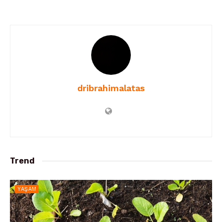
dribrahimalatas
Trend
YAŞAM