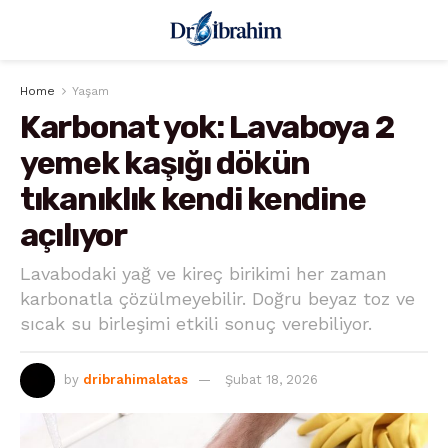
Home
Yaşam
Karbonat yok: Lavaboya 2
yemek kaşığı dökün
tıkanıklık kendi kendine
açılıyor
Lavabodaki yağ ve kireç birikimi her zaman
karbonatla çözülmeyebilir. Doğru beyaz toz ve
sıcak su birleşimi etkili sonuç verebiliyor.
by
dribrahimalatas
Şubat 18, 2026