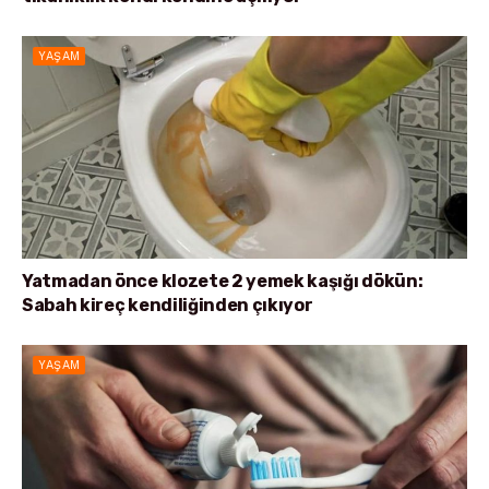
YAŞAM
Yatmadan önce klozete 2 yemek kaşığı dökün:
Sabah kireç kendiliğinden çıkıyor
YAŞAM