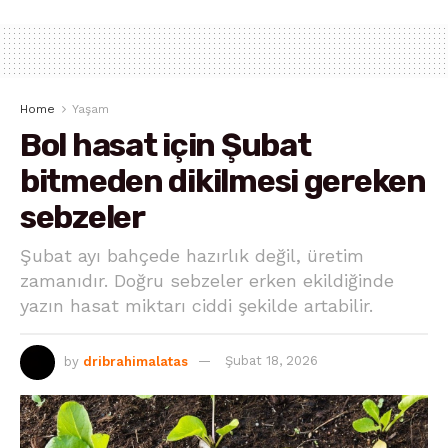
Home
Yaşam
Bol hasat için Şubat
bitmeden dikilmesi gereken
sebzeler
Şubat ayı bahçede hazırlık değil, üretim
zamanıdır. Doğru sebzeler erken ekildiğinde
yazın hasat miktarı ciddi şekilde artabilir.
by
dribrahimalatas
Şubat 18, 2026