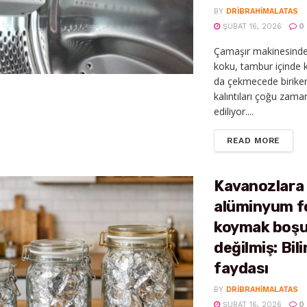
BY
DRIBRAHIMALATAS
ŞUBAT 16, 2026
0
Çamaşır makinesinde
koku, tambur içinde k
da çekmecede birike
kalıntıları çoğu zama
ediliyor....
DETAI
READ MORE
Kavanozlara
alüminyum f
koymak boş
değilmiş: Bi
faydası
BY
DRIBRAHIMALATAS
ŞUBAT 16, 2026
0