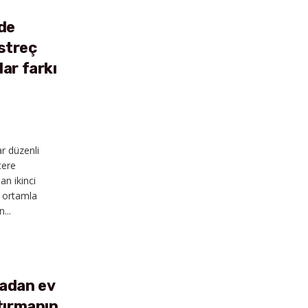
de
streç
lar farkı
r düzenli
cere
an ikinci
ş ortamla
...
LS
adan ev
rtırmanın