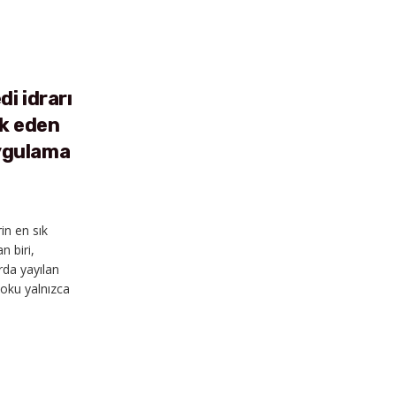
LS
di idrarı
k eden
ygulama
in en sık
n biri,
arda yayılan
koku yalnızca
LS