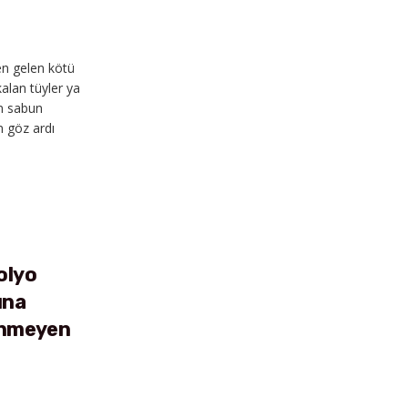
n gelen kötü
alan tüyler ya
n sabun
n göz ardı
LS
olyo
una
linmeyen