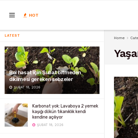
HOT
LATEST
Home
Cat
Yaş
Bol hasat için Şubat bitmeden
dikilmesi gereken sebzeler
ŞUBAT 18, 2026
Karbonat yok: Lavaboya 2 yemek
kaşığı dökün tıkanıklık kendi
kendine açılıyor
ŞUBAT 18, 2026