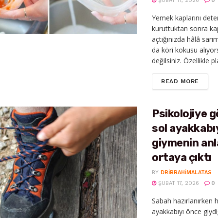
ŞUBAT 17, 2026
0
Yemek kaplarını deter
kuruttuktan sonra ka
açtığınızda hâlâ sar
da köri kokusu alıyor
değilsiniz. Özellikle pla
DETAI
READ MORE
Psikolojiye g
sol ayakkabı
giymenin an
ortaya çıktı
BY
DRIBRAHIMALATAS
ŞUBAT 17, 2026
0
Sabah hazırlanırken 
ayakkabıyı önce giydiğ