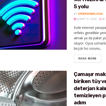
5 yolu
BY
DRIBRAHIMALATAS
ŞUBAT 17, 2026
0
Evde internet yavaşla
refleks genellikle y
almak ya da paket y
oluyor. Oysa uzmanl
birçok hız sorunu...
DETAI
READ MORE
Çamaşır mak
biriken tüy v
deterjan kalın
temizleyen p
adım