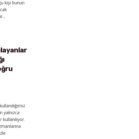
u kişi bunun
ncak
...
LS
layanlar
ğı
oğru
kullandığımız
n yalnızca
 kullanılıyor.
zmanlarına
zle