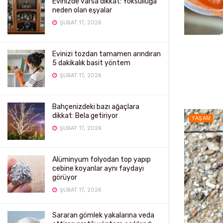
Evinizde varsa dikkat: Yoksulluğa
neden olan eşyalar
ŞUBAT 17, 2026
Evinizi tozdan tamamen arındıran
5 dakikalık basit yöntem
ŞUBAT 17, 2026
Bahçenizdeki bazı ağaçlara
dikkat: Bela getiriyor
YAŞAM
ŞUBAT 17, 2026
Alüminyum folyodan top yapıp
cebine koyanlar aynı faydayı
görüyor
ŞUBAT 17, 2026
Sararan gömlek yakalarına veda