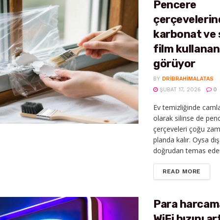
Pencere
çerçevelerin
karbonat ve 
film kullanan
görüyor
BY
DRIBRAHIMALATAS
ŞUBAT 17, 2026
0
Ev temizliğinde camla
olarak silinse de pen
çerçeveleri çoğu zam
planda kalır. Oysa dı
doğrudan temas eden
DETAI
READ MORE
Para harcam
WiFi hızını a