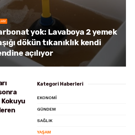
ŞAM
arbonat yok: Lavaboya 2 yemek
aşığı dökün tıkanıklık kendi
endine açılıyor
arı
Kategori Haberleri
sonra
EKONOMI
: Kokuyu
deren
GÜNDEM
SAĞLIK
YAŞAM