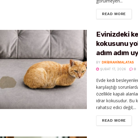
görülmeyen...
DETAI
READ MORE
Evinizdeki ke
kokusunu yo
adım adım u
BY
DRIBRAHIMALATAS
ŞUBAT 17, 2026
0
Evde kedi besleyenler
karşılaştığı sorunlarda
özellikle kapalı alanl
idrar kokusudur. Bu 
rahatsız edici değil;...
DETAI
READ MORE