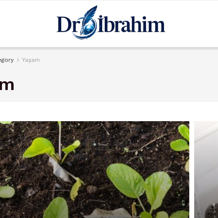
egory
Yaşam
am