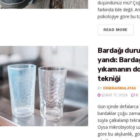
düşündünüz mü? Çoğ
farkında bile değil. A
psikolojiye göre bu tür
DETAI
READ MORE
Bardağı duru
yandı: Barda
yıkamanın d
tekniği
BY
DRIBRAHIMALATAS
ŞUBAT 17, 2026
0
Gün içinde defalarca 
bardaklar çoğu zama
suyla çalkalanıp tekrar
Oysa mikrobiyoloji u
göre bu alışkanlık, gö