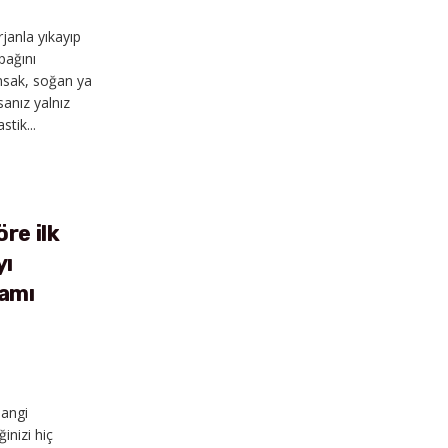
janla yıkayıp
pağını
ımsak, soğan ya
sanız yalnız
stik...
LS
öre ilk
yı
lamı
hangi
inizi hiç