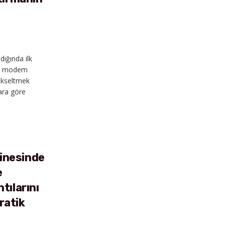
dığında ilk
eni modem
ükseltmek
ara göre
LS
inesinde
e
tılarını
ratik