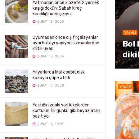
Yatmadan önce klozete 2 yemek
kaşığı dökün: Sabah kireç
kendiliğinden çıkıyor
ŞUBAT 18, 2026
YAŞAM
Uyumadan önce diş fırçalayanlar
Bol 
aynı hatayı yapıyor: Uzmanlardan
kritik uyarı
diki
ŞUBAT 18, 2026
Milyarlarca liralık sabit disk
kazayla çöpe atıldı
ŞUBAT 18, 2026
YAŞAM
Yastığınızdaki sarı lekelerden
kurtulun: İlk günkü gibi beyazlatan
basit yol
ŞUBAT 17, 2026