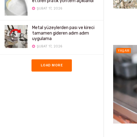
ettiren pratik yöntem açıklandı
ŞUBAT 17, 2026
Metal yüzeylerden pası ve kireci
tamamen gideren adım adım
uygulama
ŞUBAT 17, 2026
YAŞAM
LOAD MORE