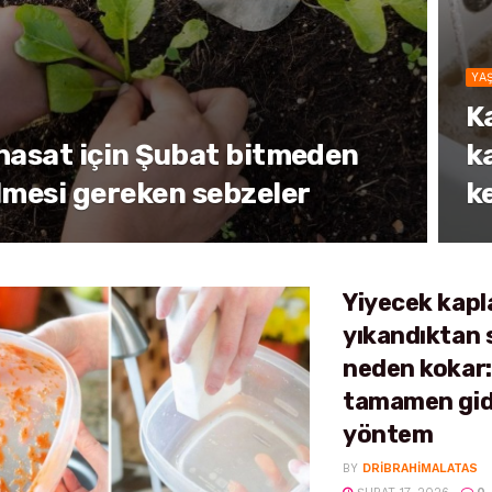
YA
K
hasat için Şubat bitmeden
k
lmesi gereken sebzeler
k
Yiyecek kapl
yıkandıktan 
neden kokar
tamamen gi
yöntem
BY
DRIBRAHIMALATAS