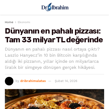
Home
Ekonomi
Dünyanın en pahalı pizzası:
Tam 33 milyar TL değerinde
Dünyanın en pahalı pizzası nasıl ortaya çıktı?
Laszlo Hanyecz’in 10 bin Bitcoin karşılığında
aldığı iki pizzanın, yıllar içinde on milyarlarca
liralık bir simgeye dönüşen gerçek hikâyesi.
by
dribrahimalatas
Şubat 14, 2026