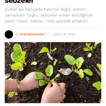
sebzeler
Şubat ayı bahçede hazırlık değil, üretim
zamanıdır. Doğru sebzeler erken ekildiğinde
yazın hasat miktarı ciddi şekilde artabilir.
by
dribrahimalatas
Şubat 18, 2026